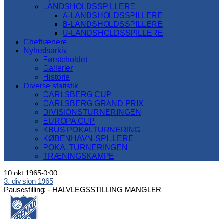
LANDSHOLDSSPILLERE
A-LANDSHOLDSSPILLERE
B-LANDSHOLDSSPILLERE
U-LANDSHOLDSSPILLERE
Cheftrænere
Nyhedsarkiv
Førsteholdet
Gallerier
Historie
Diverse statistik
CARLSBERG CUP
CARLSBERG GRAND PRIX
DIVISIONSTURNERINGEN
EUROPA CUP
KBUS POKALTURNERING
KØBENHAVN-SPILLERE
POKALTURNERINGEN
TRÆNINGSKAMPE
10 okt 1965
-
0:00
3. division 1965
Pausestilling: -
HALVLEGSSTILLING MANGLER