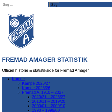
Søg
efter:
FREMAD AMAGER STATISTIK
Officiel historie & statistikside for Fremad Amager
Kampe
Kampe 2026/27
Kampe 2025/26
Fremad A. 1910 – 2027
2020/21 – 2026/27
2010/11 – 2019/20
2000/01 – 2009/10
1990 – 1999/00