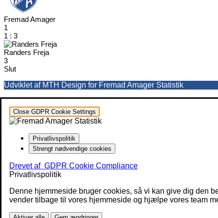
Fremad Amager
1
1
:
3
Randers Freja
3
Slut
Udviklet af MTH Design for Fremad Amager Statistik
Close GDPR Cookie Settings
Privatlivspolitik
Strengt nødvendige cookies
Drevet af
GDPR Cookie Compliance
Privatlivspolitik
Denne hjemmeside bruger cookies, så vi kan give dig den be
vender tilbage til vores hjemmeside og hjælpe vores team med
Aktiver alle
Gem ændringer