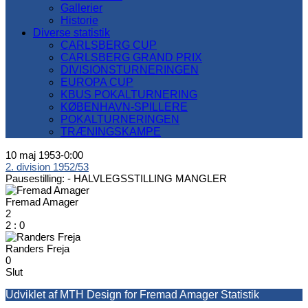
Gallerier
Historie
Diverse statistik
CARLSBERG CUP
CARLSBERG GRAND PRIX
DIVISIONSTURNERINGEN
EUROPA CUP
KBUS POKALTURNERING
KØBENHAVN-SPILLERE
POKALTURNERINGEN
TRÆNINGSKAMPE
10 maj 1953
-
0:00
2. division 1952/53
Pausestilling: -
HALVLEGSSTILLING MANGLER
Fremad Amager
2
2
:
0
Randers Freja
0
Slut
Udviklet af MTH Design for Fremad Amager Statistik