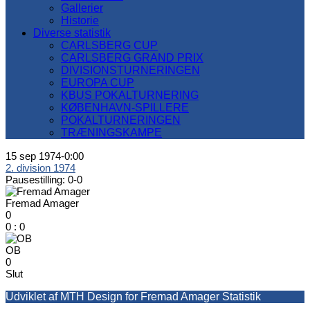
Gallerier
Historie
Diverse statistik
CARLSBERG CUP
CARLSBERG GRAND PRIX
DIVISIONSTURNERINGEN
EUROPA CUP
KBUS POKALTURNERING
KØBENHAVN-SPILLERE
POKALTURNERINGEN
TRÆNINGSKAMPE
15 sep 1974
-
0:00
2. division 1974
Pausestilling: 0-0
Fremad Amager
0
0
:
0
OB
0
Slut
Udviklet af MTH Design for Fremad Amager Statistik