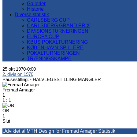
Gallerier
Historie
Diverse statistik
CARLSBERG CUP
CARLSBERG GRAND PRIX
DIVISIONSTURNERINGEN
EUROPA CUP
KBUS POKALTURNERING
KØBENHAVN-SPILLERE
POKALTURNERINGEN
TRÆNINGSKAMPE
25 okt 1970
-
0:00
2. division 1970
Pausestilling: -
HALVLEGSSTILLING MANGLER
Fremad Amager
1
1
:
1
OB
1
Slut
Udviklet af MTH Design for Fremad Amager Statistik