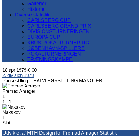
Gallerier
Historie
Diverse statistik
CARLSBERG CUP
CARLSBERG GRAND PRIX
DIVISIONSTURNERINGEN
EUROPA CUP
KBUS POKALTURNERING
KØBENHAVN-SPILLERE
POKALTURNERINGEN
TRÆNINGSKAMPE
18 apr 1979
-
0:00
2. division 1979
Pausestilling: -
HALVLEGSSTILLING MANGLER
Fremad Amager
1
1
:
1
Nakskov
1
Slut
Udviklet af MTH Design for Fremad Amager Statistik