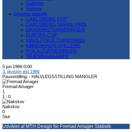
Gallerier
Historie
Diverse statistik
CARLSBERG CUP
CARLSBERG GRAND PRIX
DIVISIONSTURNERINGEN
EUROPA CUP
KBUS POKALTURNERING
KØBENHAVN-SPILLERE
POKALTURNERINGEN
TRÆNINGSKAMPE
5 jun 1966
-
0:00
3. division øst 1966
Pausestilling: -
HALVLEGSSTILLING MANGLER
Fremad Amager
1
1
:
0
Nakskov
0
Slut
Udviklet af MTH Design for Fremad Amager Statistik