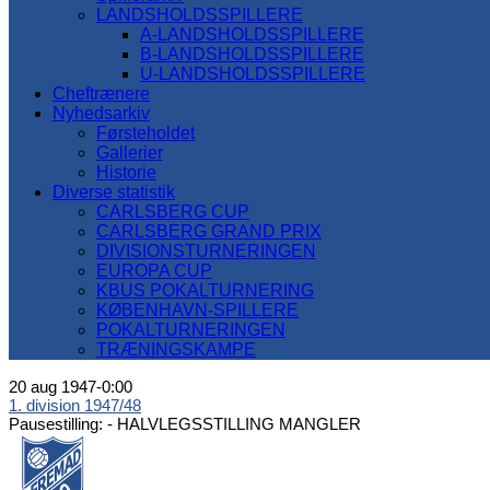
LANDSHOLDSSPILLERE
A-LANDSHOLDSSPILLERE
B-LANDSHOLDSSPILLERE
U-LANDSHOLDSSPILLERE
Cheftrænere
Nyhedsarkiv
Førsteholdet
Gallerier
Historie
Diverse statistik
CARLSBERG CUP
CARLSBERG GRAND PRIX
DIVISIONSTURNERINGEN
EUROPA CUP
KBUS POKALTURNERING
KØBENHAVN-SPILLERE
POKALTURNERINGEN
TRÆNINGSKAMPE
20 aug 1947
-
0:00
1. division 1947/48
Pausestilling: -
HALVLEGSSTILLING MANGLER