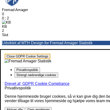
Fremad Amager
0
0
:
2
KB
2
Slut
Udviklet af MTH Design for Fremad Amager Statistik
Close GDPR Cookie Settings
Privatlivspolitik
Strengt nødvendige cookies
Drevet af
GDPR Cookie Compliance
Privatlivspolitik
Denne hjemmeside bruger cookies, så vi kan give dig den be
vender tilbage til vores hjemmeside og hjælpe vores team med
Aktiver alle
Gem ændringer