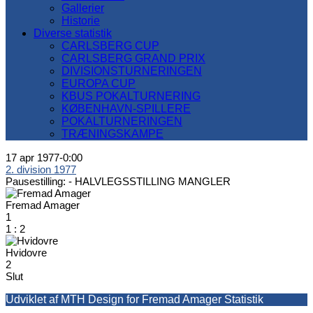
Gallerier
Historie
Diverse statistik
CARLSBERG CUP
CARLSBERG GRAND PRIX
DIVISIONSTURNERINGEN
EUROPA CUP
KBUS POKALTURNERING
KØBENHAVN-SPILLERE
POKALTURNERINGEN
TRÆNINGSKAMPE
17 apr 1977
-
0:00
2. division 1977
Pausestilling: -
HALVLEGSSTILLING MANGLER
Fremad Amager
1
1
:
2
Hvidovre
2
Slut
Udviklet af MTH Design for Fremad Amager Statistik