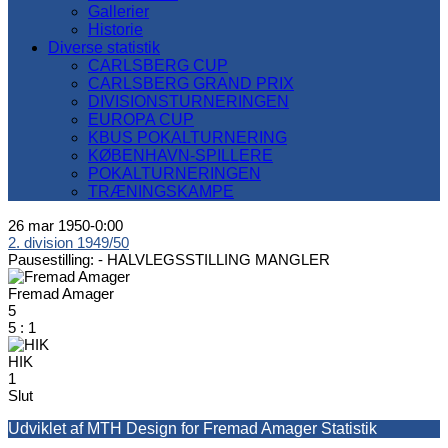
Gallerier
Historie
Diverse statistik
CARLSBERG CUP
CARLSBERG GRAND PRIX
DIVISIONSTURNERINGEN
EUROPA CUP
KBUS POKALTURNERING
KØBENHAVN-SPILLERE
POKALTURNERINGEN
TRÆNINGSKAMPE
26 mar 1950
-
0:00
2. division 1949/50
Pausestilling: -
HALVLEGSSTILLING MANGLER
Fremad Amager
5
5
:
1
HIK
1
Slut
Udviklet af MTH Design for Fremad Amager Statistik