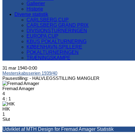
Gallerier
Historie
Diverse statistik
CARLSBERG CUP
CARLSBERG GRAND PRIX
DIVISIONSTURNERINGEN
EUROPA CUP
KBUS POKALTURNERING
KØBENHAVN-SPILLERE
POKALTURNERINGEN
TRÆNINGSKAMPE
31 mar 1940
-
0:00
Mesterskabsserien 1939/40
Pausestilling: -
HALVLEGSSTILLING MANGLER
Fremad Amager
4
4
:
1
HIK
1
Slut
Udviklet af MTH Design for Fremad Amager Statistik