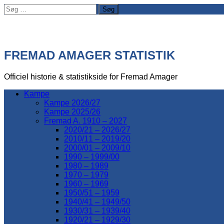
Søg
efter:
FREMAD AMAGER STATISTIK
Officiel historie & statistikside for Fremad Amager
Kampe
Kampe 2026/27
Kampe 2025/26
Fremad A. 1910 – 2027
2020/21 – 2026/27
2010/11 – 2019/20
2000/01 – 2009/10
1990 – 1999/00
1980 – 1989
1970 – 1979
1960 – 1969
1950/51 – 1959
1940/41 – 1949/50
1930/31 – 1939/40
1920/21 – 1929/30