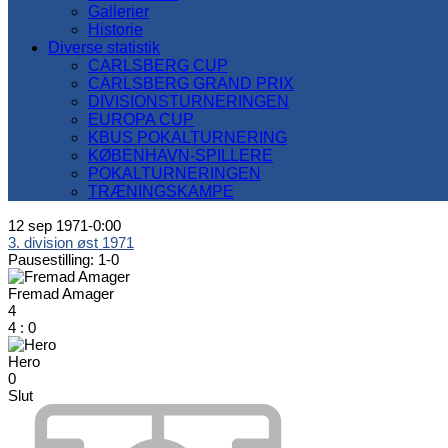
Gallerier
Historie
Diverse statistik
CARLSBERG CUP
CARLSBERG GRAND PRIX
DIVISIONSTURNERINGEN
EUROPA CUP
KBUS POKALTURNERING
KØBENHAVN-SPILLERE
POKALTURNERINGEN
TRÆNINGSKAMPE
12 sep 1971
-
0:00
3. division øst 1971
Pausestilling: 1-0
Fremad Amager
4
4
:
0
Hero
0
Slut