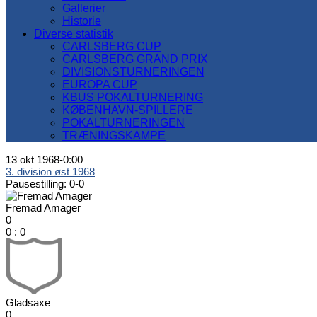
Gallerier
Historie
Diverse statistik
CARLSBERG CUP
CARLSBERG GRAND PRIX
DIVISIONSTURNERINGEN
EUROPA CUP
KBUS POKALTURNERING
KØBENHAVN-SPILLERE
POKALTURNERINGEN
TRÆNINGSKAMPE
13 okt 1968
-
0:00
3. division øst 1968
Pausestilling: 0-0
Fremad Amager
0
0
:
0
Gladsaxe
0