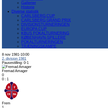
Gallerier
Historie
Diverse statistik
CARLSBERG CUP
CARLSBERG GRAND PRIX
DIVISIONSTURNERINGEN
EUROPA CUP
KBUS POKALTURNERING
KØBENHAVN-SPILLERE
POKALTURNERINGEN
TRÆNINGSKAMPE
8 nov 1981
-
10:00
2. division 1981
Pausestilling: 0-1
Fremad Amager
0
0
:
1
Frem
1