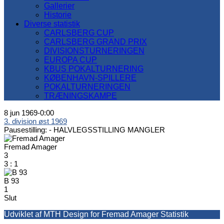
Gallerier
Historie
Diverse statistik
CARLSBERG CUP
CARLSBERG GRAND PRIX
DIVISIONSTURNERINGEN
EUROPA CUP
KBUS POKALTURNERING
KØBENHAVN-SPILLERE
POKALTURNERINGEN
TRÆNINGSKAMPE
8 jun 1969
-
0:00
3. division øst 1969
Pausestilling: -
HALVLEGSSTILLING MANGLER
Fremad Amager
3
3
:
1
B 93
1
Slut
Udviklet af MTH Design for Fremad Amager Statistik