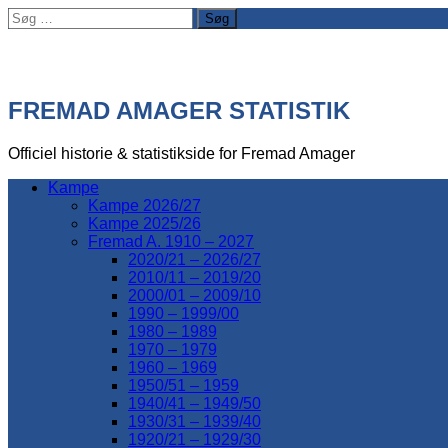
Søg
efter:
FREMAD AMAGER STATISTIK
Officiel historie & statistikside for Fremad Amager
Kampe
Kampe 2026/27
Kampe 2025/26
Fremad A. 1910 – 2027
2020/21 – 2026/27
2010/11 – 2019/20
2000/01 – 2009/10
1990 – 1999/00
1980 – 1989
1970 – 1979
1960 – 1969
1950/51 – 1959
1940/41 – 1949/50
1930/31 – 1939/40
1920/21 – 1929/30