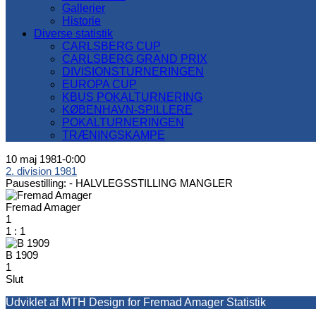
Gallerier
Historie
Diverse statistik
CARLSBERG CUP
CARLSBERG GRAND PRIX
DIVISIONSTURNERINGEN
EUROPA CUP
KBUS POKALTURNERING
KØBENHAVN-SPILLERE
POKALTURNERINGEN
TRÆNINGSKAMPE
10 maj 1981
-
0:00
2. division 1981
Pausestilling: -
HALVLEGSSTILLING MANGLER
Fremad Amager
1
1
:
1
B 1909
1
Slut
Udviklet af MTH Design for Fremad Amager Statistik