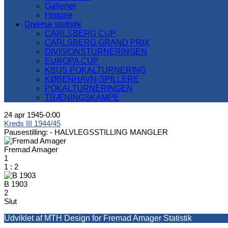
Gallerier
Historie
Diverse statistik
CARLSBERG CUP
CARLSBERG GRAND PRIX
DIVISIONSTURNERINGEN
EUROPA CUP
KBUS POKALTURNERING
KØBENHAVN-SPILLERE
POKALTURNERINGEN
TRÆNINGSKAMPE
24 apr 1945
-
0:00
Kreds III 1944/45
Pausestilling: -
HALVLEGSSTILLING MANGLER
Fremad Amager
1
1
:
2
B 1903
2
Slut
Udviklet af MTH Design for Fremad Amager Statistik