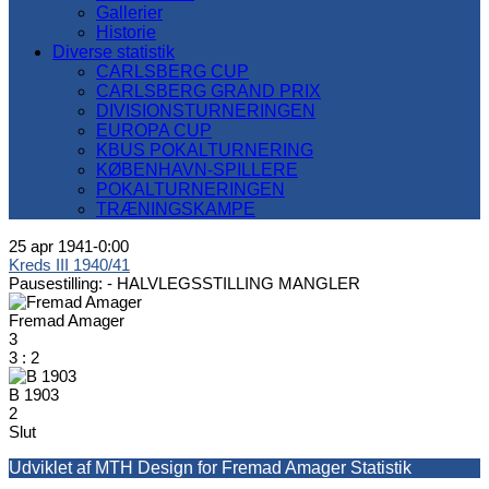
Gallerier
Historie
Diverse statistik
CARLSBERG CUP
CARLSBERG GRAND PRIX
DIVISIONSTURNERINGEN
EUROPA CUP
KBUS POKALTURNERING
KØBENHAVN-SPILLERE
POKALTURNERINGEN
TRÆNINGSKAMPE
25 apr 1941
-
0:00
Kreds III 1940/41
Pausestilling: -
HALVLEGSSTILLING MANGLER
Fremad Amager
3
3
:
2
B 1903
2
Slut
Udviklet af MTH Design for Fremad Amager Statistik