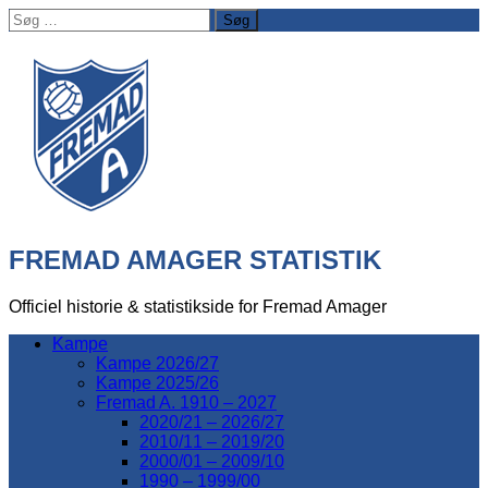
Søg
efter:
FREMAD AMAGER STATISTIK
Officiel historie & statistikside for Fremad Amager
Kampe
Kampe 2026/27
Kampe 2025/26
Fremad A. 1910 – 2027
2020/21 – 2026/27
2010/11 – 2019/20
2000/01 – 2009/10
1990 – 1999/00