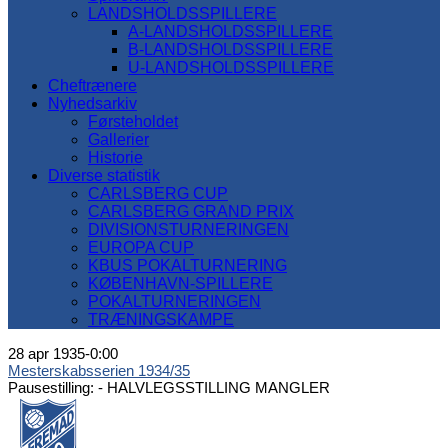
LANDSHOLDSSPILLERE
A-LANDSHOLDSSPILLERE
B-LANDSHOLDSSPILLERE
U-LANDSHOLDSSPILLERE
Cheftrænere
Nyhedsarkiv
Førsteholdet
Gallerier
Historie
Diverse statistik
CARLSBERG CUP
CARLSBERG GRAND PRIX
DIVISIONSTURNERINGEN
EUROPA CUP
KBUS POKALTURNERING
KØBENHAVN-SPILLERE
POKALTURNERINGEN
TRÆNINGSKAMPE
28 apr 1935
-
0:00
Mesterskabsserien 1934/35
Pausestilling: -
HALVLEGSSTILLING MANGLER