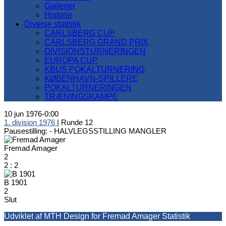
Gallerier
Historie
Diverse statistik
CARLSBERG CUP
CARLSBERG GRAND PRIX
DIVISIONSTURNERINGEN
EUROPA CUP
KBUS POKALTURNERING
KØBENHAVN-SPILLERE
POKALTURNERINGEN
TRÆNINGSKAMPE
10 jun 1976
-
0:00
1. division 1976
| Runde 12
Pausestilling: -
HALVLEGSSTILLING MANGLER
Fremad Amager
2
2
:
2
B 1901
2
Slut
Udviklet af MTH Design for Fremad Amager Statistik