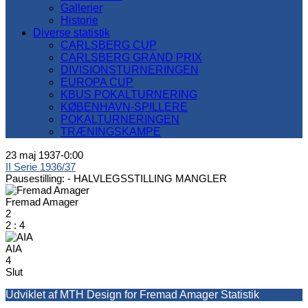
Gallerier
Historie
Diverse statistik
CARLSBERG CUP
CARLSBERG GRAND PRIX
DIVISIONSTURNERINGEN
EUROPA CUP
KBUS POKALTURNERING
KØBENHAVN-SPILLERE
POKALTURNERINGEN
TRÆNINGSKAMPE
23 maj 1937
-
0:00
II Serie 1936/37
Pausestilling: -
HALVLEGSSTILLING MANGLER
Fremad Amager
2
2
:
4
AIA
4
Slut
Udviklet af MTH Design for Fremad Amager Statistik