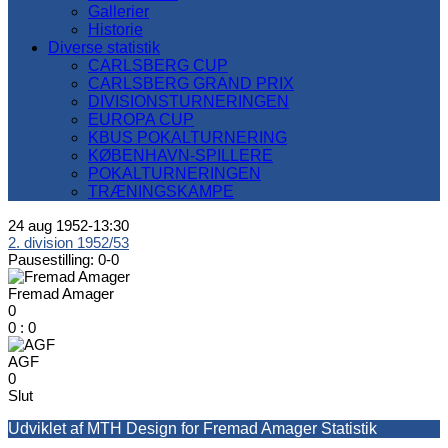
Gallerier
Historie
Diverse statistik
CARLSBERG CUP
CARLSBERG GRAND PRIX
DIVISIONSTURNERINGEN
EUROPA CUP
KBUS POKALTURNERING
KØBENHAVN-SPILLERE
POKALTURNERINGEN
TRÆNINGSKAMPE
24 aug 1952
-
13:30
2. division 1952/53
Pausestilling: 0-0
Fremad Amager
0
0
:
0
AGF
0
Slut
Udviklet af MTH Design for Fremad Amager Statistik