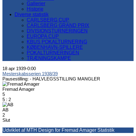
Gallerier
Historie
Diverse statistik
CARLSBERG CUP
CARLSBERG GRAND PRIX
DIVISIONSTURNERINGEN
EUROPA CUP
KBUS POKALTURNERING
KØBENHAVN-SPILLERE
POKALTURNERINGEN
TRÆNINGSKAMPE
18 apr 1939
-
0:00
Mesterskabsserien 1938/39
Pausestilling: -
HALVLEGSSTILLING MANGLER
Fremad Amager
5
5
:
2
AB
2
Slut
Udviklet af MTH Design for Fremad Amager Statistik