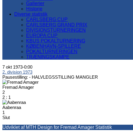
Gallerier
Historie
Diverse statistik
CARLSBERG CUP
CARLSBERG GRAND PRIX
DIVISIONSTURNERINGEN
EUROPA CUP
KBUS POKALTURNERING
KØBENHAVN-SPILLERE
POKALTURNERINGEN
TRÆNINGSKAMPE
7 okt 1973
-
0:00
2. division 1973
Pausestilling: -
HALVLEGSSTILLING MANGLER
Fremad Amager
2
2
:
1
Aabenraa
1
Slut
Udviklet af MTH Design for Fremad Amager Statistik