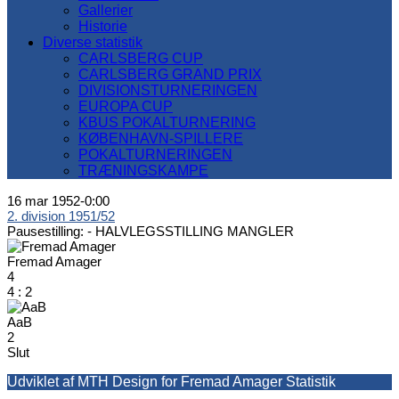
Gallerier
Historie
Diverse statistik
CARLSBERG CUP
CARLSBERG GRAND PRIX
DIVISIONSTURNERINGEN
EUROPA CUP
KBUS POKALTURNERING
KØBENHAVN-SPILLERE
POKALTURNERINGEN
TRÆNINGSKAMPE
16 mar 1952
-
0:00
2. division 1951/52
Pausestilling: -
HALVLEGSSTILLING MANGLER
Fremad Amager
4
4
:
2
AaB
2
Slut
Udviklet af MTH Design for Fremad Amager Statistik