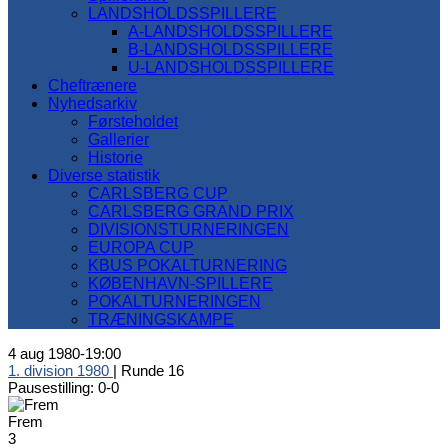
LANDSHOLDSSPILLERE
A-LANDSHOLDSSPILLERE
B-LANDSHOLDSSPILLERE
U-LANDSHOLDSSPILLERE
Cheftrænere
Nyhedsarkiv
Førsteholdet
Gallerier
Historie
Diverse statistik
CARLSBERG CUP
CARLSBERG GRAND PRIX
DIVISIONSTURNERINGEN
EUROPA CUP
KBUS POKALTURNERING
KØBENHAVN-SPILLERE
POKALTURNERINGEN
TRÆNINGSKAMPE
4 aug 1980
-
19:00
1. division 1980
| Runde 16
Pausestilling: 0-0
Frem
3