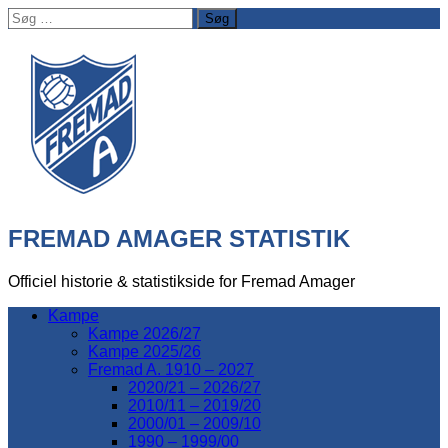
Søg
efter:
FREMAD AMAGER STATISTIK
Officiel historie & statistikside for Fremad Amager
Kampe
Kampe 2026/27
Kampe 2025/26
Fremad A. 1910 – 2027
2020/21 – 2026/27
2010/11 – 2019/20
2000/01 – 2009/10
1990 – 1999/00