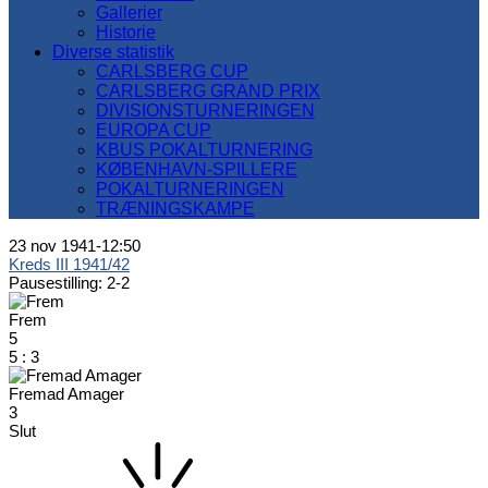
Gallerier
Historie
Diverse statistik
CARLSBERG CUP
CARLSBERG GRAND PRIX
DIVISIONSTURNERINGEN
EUROPA CUP
KBUS POKALTURNERING
KØBENHAVN-SPILLERE
POKALTURNERINGEN
TRÆNINGSKAMPE
23 nov 1941
-
12:50
Kreds III 1941/42
Pausestilling: 2-2
Frem
5
5
:
3
Fremad Amager
3
Slut