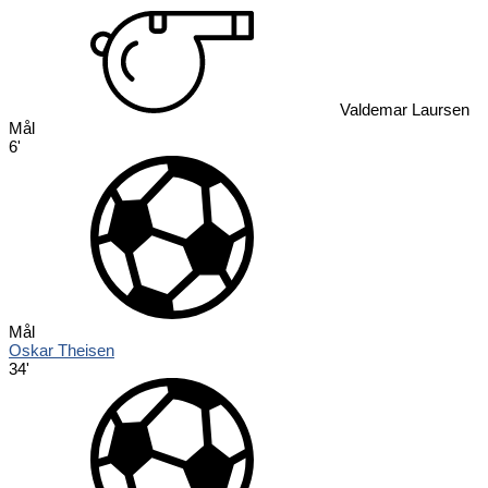
Valdemar Laursen
Mål
6'
Mål
Oskar Theisen
34'