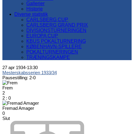
Gallerier
Historie
Diverse statistik
CARLSBERG CUP
CARLSBERG GRAND PRIX
DIVISIONSTURNERINGEN
EUROPA CUP
KBUS POKALTURNERING
KØBENHAVN-SPILLERE
POKALTURNERINGEN
TRÆNINGSKAMPE
27 apr 1934
-
13:30
Mesterskabsserien 1933/34
Pausestilling: 2-0
Frem
2
2
:
0
Fremad Amager
0
Slut