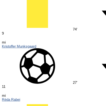
74'
9
mi
Kristoffer Munksgaard
27'
11
mi
Réda Rabei