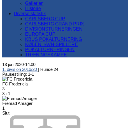
Gallerier
Historie
Diverse statistik
CARLSBERG CUP
CARLSBERG GRAND PRIX
DIVISIONSTURNERINGEN
EUROPA CUP
KBUS POKALTURNERING
KØBENHAVN-SPILLERE
POKALTURNERINGEN
TRÆNINGSKAMPE
13 jun 2020
-
14:00
1. division 2019/20
| Runde 24
Pausestilling: 1-1
FC Fredericia
3
3
:
1
Fremad Amager
1
Slut