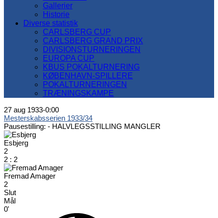
Gallerier
Historie
Diverse statistik
CARLSBERG CUP
CARLSBERG GRAND PRIX
DIVISIONSTURNERINGEN
EUROPA CUP
KBUS POKALTURNERING
KØBENHAVN-SPILLERE
POKALTURNERINGEN
TRÆNINGSKAMPE
27 aug 1933
-
0:00
Mesterskabsserien 1933/34
Pausestilling: -
HALVLEGSSTILLING MANGLER
Esbjerg
2
2
:
2
Fremad Amager
2
Slut
Mål
0'