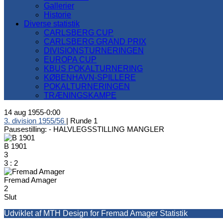
Gallerier
Historie
Diverse statistik
CARLSBERG CUP
CARLSBERG GRAND PRIX
DIVISIONSTURNERINGEN
EUROPA CUP
KBUS POKALTURNERING
KØBENHAVN-SPILLERE
POKALTURNERINGEN
TRÆNINGSKAMPE
14 aug 1955
-
0:00
3. division 1955/56
| Runde 1
Pausestilling: -
HALVLEGSSTILLING MANGLER
B 1901
3
3
:
2
Fremad Amager
2
Slut
Udviklet af MTH Design for Fremad Amager Statistik