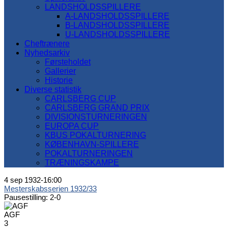
LANDSHOLDSSPILLERE
A-LANDSHOLDSSPILLERE
B-LANDSHOLDSSPILLERE
U-LANDSHOLDSSPILLERE
Cheftrænere
Nyhedsarkiv
Førsteholdet
Gallerier
Historie
Diverse statistik
CARLSBERG CUP
CARLSBERG GRAND PRIX
DIVISIONSTURNERINGEN
EUROPA CUP
KBUS POKALTURNERING
KØBENHAVN-SPILLERE
POKALTURNERINGEN
TRÆNINGSKAMPE
4 sep 1932
-
16:00
Mesterskabsserien 1932/33
Pausestilling: 2-0
AGF
3