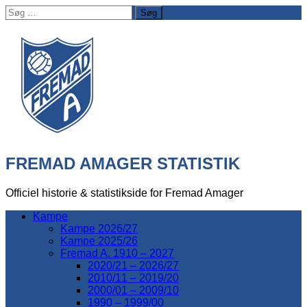
Søg
efter:
FREMAD AMAGER STATISTIK
Officiel historie & statistikside for Fremad Amager
Kampe
Kampe 2026/27
Kampe 2025/26
Fremad A. 1910 – 2027
2020/21 – 2026/27
2010/11 – 2019/20
2000/01 – 2009/10
1990 – 1999/00