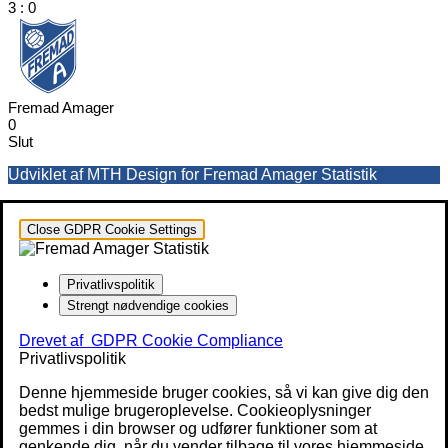
3
:
0
Fremad Amager
0
Slut
Udviklet af MTH Design for Fremad Amager Statistik
Close GDPR Cookie Settings
Privatlivspolitik
Strengt nødvendige cookies
Drevet af
GDPR Cookie Compliance
Privatlivspolitik
Denne hjemmeside bruger cookies, så vi kan give dig den
bedst mulige brugeroplevelse. Cookieoplysninger
gemmes i din browser og udfører funktioner som at
genkende dig, når du vender tilbage til vores hjemmeside