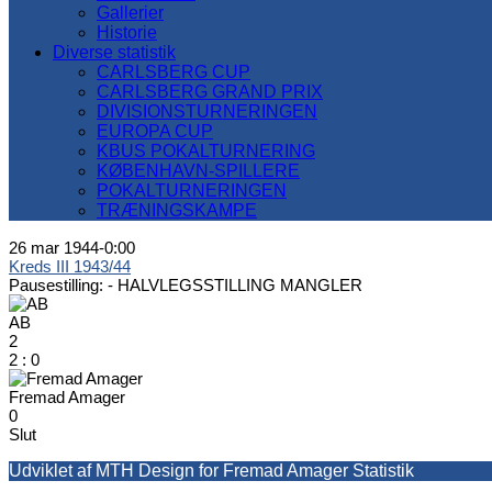
Gallerier
Historie
Diverse statistik
CARLSBERG CUP
CARLSBERG GRAND PRIX
DIVISIONSTURNERINGEN
EUROPA CUP
KBUS POKALTURNERING
KØBENHAVN-SPILLERE
POKALTURNERINGEN
TRÆNINGSKAMPE
26 mar 1944
-
0:00
Kreds III 1943/44
Pausestilling: -
HALVLEGSSTILLING MANGLER
AB
2
2
:
0
Fremad Amager
0
Slut
Udviklet af MTH Design for Fremad Amager Statistik