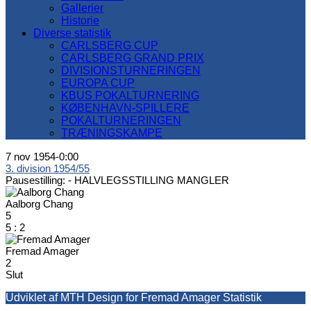
Gallerier
Historie
Diverse statistik
CARLSBERG CUP
CARLSBERG GRAND PRIX
DIVISIONSTURNERINGEN
EUROPA CUP
KBUS POKALTURNERING
KØBENHAVN-SPILLERE
POKALTURNERINGEN
TRÆNINGSKAMPE
7 nov 1954
-
0:00
3. division 1954/55
Pausestilling: -
HALVLEGSSTILLING MANGLER
Aalborg Chang
5
5
:
2
Fremad Amager
2
Slut
Udviklet af MTH Design for Fremad Amager Statistik