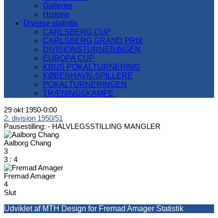
Gallerier
Historie
Diverse statistik
CARLSBERG CUP
CARLSBERG GRAND PRIX
DIVISIONSTURNERINGEN
EUROPA CUP
KBUS POKALTURNERING
KØBENHAVN-SPILLERE
POKALTURNERINGEN
TRÆNINGSKAMPE
29 okt 1950
-
0:00
2. division 1950/51
Pausestilling: -
HALVLEGSSTILLING MANGLER
Aalborg Chang
3
3
:
4
Fremad Amager
4
Slut
Udviklet af MTH Design for Fremad Amager Statistik