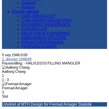
Gallerier
Historie
Diverse statistik
CARLSBERG CUP
CARLSBERG GRAND PRIX
DIVISIONSTURNERINGEN
EUROPA CUP
KBUS POKALTURNERING
KØBENHAVN-SPILLERE
POKALTURNERINGEN
TRÆNINGSKAMPE
5 sep 1948
-
0:00
2. division 1948/49
Pausestilling: -
HALVLEGSSTILLING MANGLER
Aalborg Chang
1
1
:
3
Fremad Amager
3
Slut
Udviklet af MTH Design for Fremad Amager Statistik