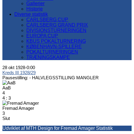
Gallerier
Historie
Diverse statistik
CARLSBERG CUP
CARLSBERG GRAND PRIX
DIVISIONSTURNERINGEN
EUROPA CUP
KBUS POKALTURNERING
KØBENHAVN-SPILLERE
POKALTURNERINGEN
TRÆNINGSKAMPE
28 okt 1928
-
0:00
Kreds III 1928/29
Pausestilling: -
HALVLEGSSTILLING MANGLER
AaB
4
4
:
3
Fremad Amager
3
Slut
Udviklet af MTH Design for Fremad Amager Statistik