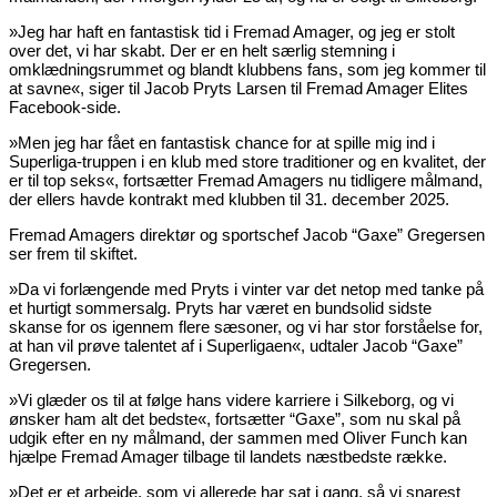
»Jeg har haft en fantastisk tid i Fremad Amager, og jeg er stolt
over det, vi har skabt. Der er en helt særlig stemning i
omklædningsrummet og blandt klubbens fans, som jeg kommer til
at savne«, siger til Jacob Pryts Larsen til Fremad Amager Elites
Facebook-side.
»Men jeg har fået en fantastisk chance for at spille mig ind i
Superliga-truppen i en klub med store traditioner og en kvalitet, der
er til top seks«, fortsætter Fremad Amagers nu tidligere målmand,
der ellers havde kontrakt med klubben til 31. december 2025.
Fremad Amagers direktør og sportschef Jacob “Gaxe” Gregersen
ser frem til skiftet.
»Da vi forlængende med Pryts i vinter var det netop med tanke på
et hurtigt sommersalg. Pryts har været en bundsolid sidste
skanse for os igennem flere sæsoner, og vi har stor forståelse for,
at han vil prøve talentet af i Superligaen«, udtaler Jacob “Gaxe”
Gregersen.
»Vi glæder os til at følge hans videre karriere i Silkeborg, og vi
ønsker ham alt det bedste«, fortsætter “Gaxe”, som nu skal på
udgik efter en ny målmand, der sammen med Oliver Funch kan
hjælpe Fremad Amager tilbage til landets næstbedste række.
»Det er et arbejde, som vi allerede har sat i gang, så vi snarest