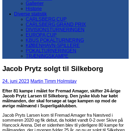
Gallerier
Historie
Diverse statistik
CARLSBERG CUP
CARLSBERG GRAND PRIX
DIVISIONSTURNERINGEN
EUROPA CUP
KBUS POKALTURNERING
KØBENHAVN-SPILLERE
POKALTURNERINGEN
TRÆNINGSKAMPE
Jacob Prytz solgt til Silkeborg
24. juni 2023
Martin Timm Holmstav
Efter 81 kampe i målet for Fremad Amager, skifter 24-årige
Jacob Prytz Larsen til Silkeborg. Den jyske klub har købt
målmanden, der skal forsøge at tage kampen op mod de
øvrige målmænd i Superligaklubben.
Jacob Pryts Larsen kom til Fremad Amager fra Næstved i
sommeren 2020 og fik debut, da holdet vandt 0-2 over Skive på
Hancock Arena. Det er sidenhen blev til yderligere 80 kampe for
målmanden, der i morgen fylder 25 år, og nu er solgt til Silkeborg.