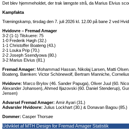
Det blev hjemmeholdet, der trak længste strå, da Marius Elvius scor
Kampfakta
Træningskamp, tirsdag den 7. juli 2026 kl. 12.00 på bane 2 ved Hvi
Hvidovre – Fremad Amager
3-2 (1-1) Tilskuere: 75
1-0 Frederik Høgh (32.)
1-1 Christoffer Boateng (43.)
2-1 Louka Prip (70.)
2-2 Joseph Ssendyowa (80.)
3-2 Marius Elvius (81.)
Fremad Amager:
Mohammad Hassan, Nikolaj Larsen, Matti Olsen, F
Boateng. Bænken: Victor Schönewolf, Bertram Manniche, Cornelius 
Hvidovre:
Marco Brylov (46. Sander Papuga), Oliver Juul (60. Nico
Alexander Johansen), Ahmed Iljazovski (60. Daniel Stenderup), G
Jensen)
Advarsel Fremad Amager:
Amir Ayari (31.)
Advarsler Hvidovre:
Julius Lockhart (30.) & Donavan Bagou (85.)
Dommer:
Casper Thorsøe
Udviklet af MTH Design for Fremad Amager Statistik