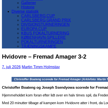
Gallerier
Historie
Diverse statistik
CARLSBERG CUP
CARLSBERG GRAND PRIX
DIVISIONSTURNERINGEN
EUROPA CUP
KBUS POKALTURNERING
KØBENHAVN-SPILLERE
POKALTURNERINGEN
TRÆNINGSKAMPE
Hvidovre – Fremad Amager 3-2
7. juli 2026
Martin Timm Holmstav
Christoffer Boateng scorede for Fremad Amager (Arkivfoto: Martin
Christoffer Boateng og Joseph Ssendyowa scorede for Fremad Ama
Hjemmeholdet kom foran efter lidt over en halv times spil, da Frede
Med 20 minutter tilbage af kampen kom Hvidovre atter i front, da L