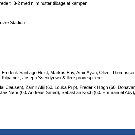
ede til 3-2 med ni minutter tilbage af kampen.
dovre Stadion
rederik Santiago Holst, Markus Bay, Amir Ayari, Oliver Thomassen,
Kilpatrick, Joseph Ssendyowa & flere prøvespillere
lai Clausen)
,
Zamir Aliji (60. Louka Prip), Frederik Høgh (60. Donava
ustav Nøhr (60. Andreas Smed), Sebastian Koch (60. Emmanuel Aby)