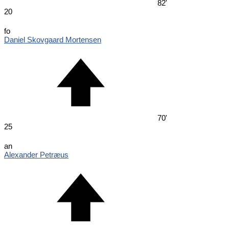
82'
20
fo
Daniel Skovgaard Mortensen
70'
25
an
Alexander Petræus