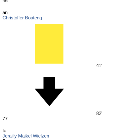
45
an
Christoffer Boateng
41'
82'
77
fo
Jerailly Maikel Wielzen