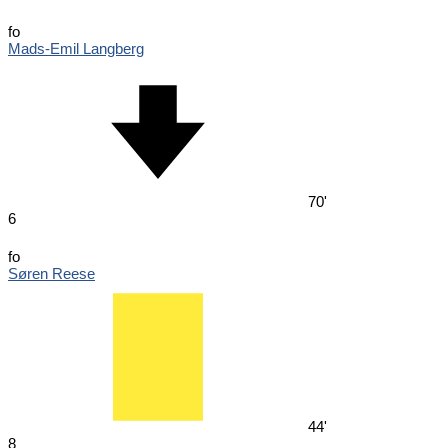
fo
Mads-Emil Langberg
70'
6
fo
Søren Reese
44'
8