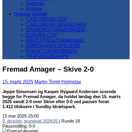
Gallerier
Historie
Diverse statistik
CARLSBERG CUP
CARLSBERG GRAND PRIX
DIVISIONSTURNERINGEN
EUROPA CUP
KBUS POKALTURNERING
KØBENHAVN-SPILLERE
POKALTURNERINGEN
TRÆNINGSKAMPE
Fremad Amager – Skive 2-0
15. marts 2025
Martin Timm Holmstav
Jeppe Simonsen og Kasper Nygaard Andersen scorede
begge for Fremad Amager, da holdet lørdag den 15. marts
2025 vandt 2-0 over Skive efter 0-0 ved pausen foran
1.412
tilskuere i Sundby Idrætspark.
15 mar 2025
-
15:00
2. division, grundspil 2024/25
| Runde 18
Pausestilling: 0-0