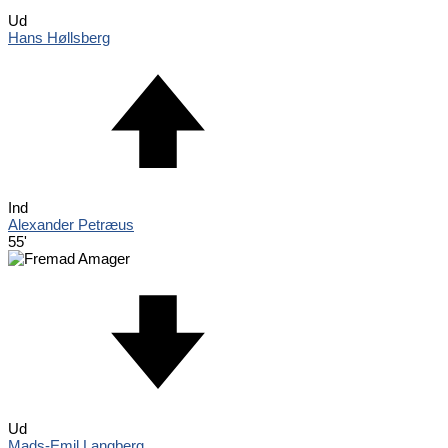
Ud
Hans Høllsberg
Ind
Alexander Petræus
55'
Ud
Mads-Emil Langberg