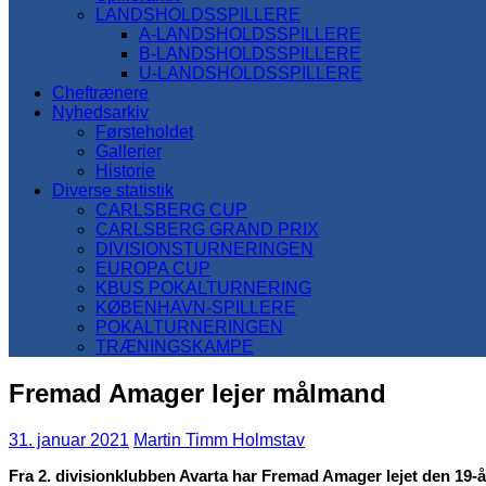
LANDSHOLDSSPILLERE
A-LANDSHOLDSSPILLERE
B-LANDSHOLDSSPILLERE
U-LANDSHOLDSSPILLERE
Cheftrænere
Nyhedsarkiv
Førsteholdet
Gallerier
Historie
Diverse statistik
CARLSBERG CUP
CARLSBERG GRAND PRIX
DIVISIONSTURNERINGEN
EUROPA CUP
KBUS POKALTURNERING
KØBENHAVN-SPILLERE
POKALTURNERINGEN
TRÆNINGSKAMPE
Fremad Amager lejer målmand
31. januar 2021
Martin Timm Holmstav
Fra 2. divisionklubben Avarta har Fremad Amager lejet den 19-