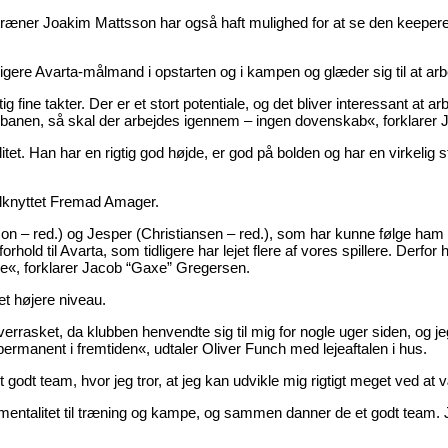
ner Joakim Mattsson har også haft mulighed for at se den keeperen i 
gere Avarta-målmand i opstarten og i kampen og glæder sig til at arb
tig fine takter. Der er et stort potentiale, og det bliver interessant at
 på banen, så skal der arbejdes igennem – ingen dovenskab«, forklare
alitet. Han har en rigtig god højde, er god på bolden og har en virkelig
ilknyttet Fremad Amager.
on – red.) og Jesper (Christiansen – red.), som har kunne følge ham
 forhold til Avarta, som tidligere har lejet flere af vores spillere. 
le«, forklarer Jacob “Gaxe” Gregersen.
et højere niveau.
verrasket, da klubben henvendte sig til mig for nogle uger siden, og je
e permanent i fremtiden«, udtaler Oliver Funch med lejeaftalen i hus.
 team, hvor jeg tror, at jeg kan udvikle mig rigtigt meget ved at væ
entalitet til træning og kampe, og sammen danner de et godt team. Je