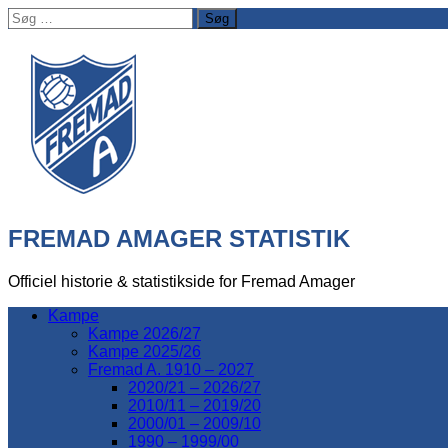
Søg
efter:
FREMAD AMAGER STATISTIK
Officiel historie & statistikside for Fremad Amager
Kampe
Kampe 2026/27
Kampe 2025/26
Fremad A. 1910 – 2027
2020/21 – 2026/27
2010/11 – 2019/20
2000/01 – 2009/10
1990 – 1999/00