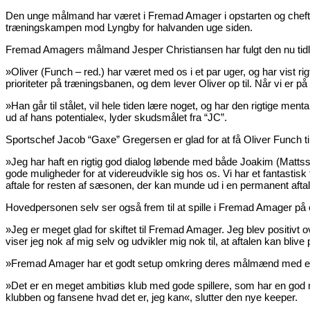
Den unge målmand har været i Fremad Amager i opstarten og cheftræ
træningskampen mod Lyngby for halvanden uge siden.
Fremad Amagers målmand Jesper Christiansen har fulgt den nu tidli
»Oliver (Funch – red.) har været med os i et par uger, og har vist rig
prioriteter på træningsbanen, og dem lever Oliver op til. Når vi er
»Han går til stålet, vil hele tiden lære noget, og har den rigtige ment
ud af hans potentiale«, lyder skudsmålet fra “JC”.
Sportschef Jacob “Gaxe” Gregersen er glad for at få Oliver Funch t
»Jeg har haft en rigtig god dialog løbende med både Joakim (Mattss
gode muligheder for at videreudvikle sig hos os. Vi har et fantastisk
aftale for resten af sæsonen, der kan munde ud i en permanent afta
Hovedpersonen selv ser også frem til at spille i Fremad Amager på 
»Jeg er meget glad for skiftet til Fremad Amager. Jeg blev positivt o
viser jeg nok af mig selv og udvikler mig nok til, at aftalen kan bliv
»Fremad Amager har et godt setup omkring deres målmænd med et godt
»Det er en meget ambitiøs klub med gode spillere, som har en god m
klubben og fansene hvad det er, jeg kan«, slutter den nye keeper.