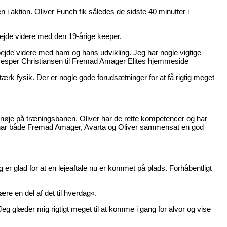
aktion. Oliver Funch fik således de sidste 40 minutter i
ejde videre med den 19-årige keeper.
 arbejde videre med ham og hans udvikling. Jeg har nogle vigtige
r Jesper Christiansen til Fremad Amager Elites hjemmeside
 stærk fysik. Der er nogle gode forudsætninger for at få rigtig meget
 nøje på træningsbanen. Oliver har de rette kompetencer og har
Derfor har både Fremad Amager, Avarta og Oliver sammensat en god
g er glad for at en lejeaftale nu er kommet på plads. Forhåbentligt
re en del af det til hverdag«.
g glæder mig rigtigt meget til at komme i gang for alvor og vise