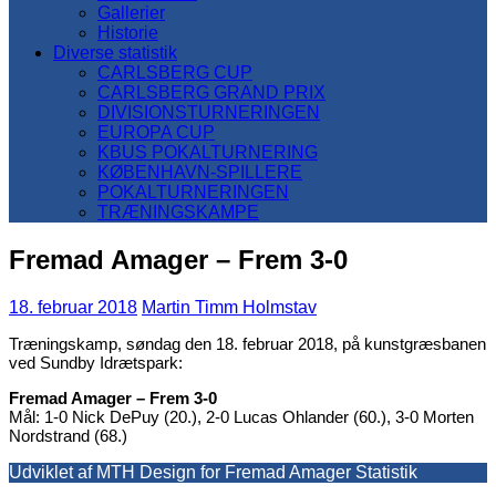
Gallerier
Historie
Diverse statistik
CARLSBERG CUP
CARLSBERG GRAND PRIX
DIVISIONSTURNERINGEN
EUROPA CUP
KBUS POKALTURNERING
KØBENHAVN-SPILLERE
POKALTURNERINGEN
TRÆNINGSKAMPE
Fremad Amager – Frem 3-0
18. februar 2018
Martin Timm Holmstav
Træningskamp, søndag den 18. februar 2018, på kunstgræsbanen
ved Sundby Idrætspark:
Fremad Amager – Frem 3-0
Mål: 1-0 Nick DePuy (20.), 2-0 Lucas Ohlander (60.), 3-0 Morten
Nordstrand (68.)
Udviklet af MTH Design for Fremad Amager Statistik