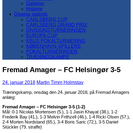
Gallerier
Historie
Diverse statistik
CARLSBERG CUP
CARLSBERG GRAND PRIX
DIVISIONSTURNERINGEN
EUROPA CUP
KBUS POKALTURNERING
KØBENHAVN-SPILLERE
POKALTURNERINGEN
TRÆNINGSKAMPE
Fremad Amager – FC Helsingør 3-5
24. januar 2018
Martin Timm Holmstav
Træningskamp, onsdag den 24. januar 2018, på Fremad Amagers
anlæg:
Fremad Amager – FC Helsingør 3-5 (1-2)
Mål: 0-1 Nicolas Mortensen (5.), 1-1 Jasin Khayat (38.), 1-2
Frederik Bay (41.), 1-3 Melvin Frithzell (46.), 1-4 Ricki Olsen (57.),
2-4 Morten Nordstand (65.), 3-4 Boris Saric (72.), 3-5 Daniel
Stückler (79. straffe)