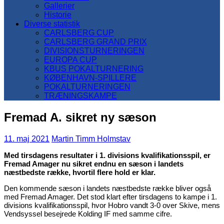
Gallerier
Historie
Diverse statistik
CARLSBERG CUP
CARLSBERG GRAND PRIX
DIVISIONSTURNERINGEN
EUROPA CUP
KBUS POKALTURNERING
KØBENHAVN-SPILLERE
POKALTURNERINGEN
TRÆNINGSKAMPE
Fremad A. sikret ny sæson
11. maj 2021
Martin Timm Holmstav
Med tirsdagens resultater i 1. divisions kvalifikationsspil, er
Fremad Amager nu sikret endnu en sæson i landets
næstbedste række, hvortil flere hold er klar.
Den kommende sæson i landets næstbedste række bliver også
med Fremad Amager. Det stod klart efter tirsdagens to kampe i 1.
divisions kvalifikationsspil, hvor Hobro vandt 3-0 over Skive, mens
Vendsyssel besejrede Kolding IF med samme cifre.