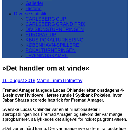
Gallerier
Historie
Diverse statistik
CARLSBERG CUP
CARLSBERG GRAND PRIX
DIVISIONSTURNERINGEN
EUROPA CUP
KBUS POKALTURNERING
KØBENHAVN-SPILLERE
POKALTURNERINGEN
TRÆNINGSKAMPE
»Det handler om at vinde«
16. august 2018
Martin Timm Holmstav
Fremad Amager fangede Lucas Ohlander efter onsdagens 4-
1-sejr over Hvidovre i første runde i Sydbank Pokalen, hvor
Jabar Sharza scorede hattrick for Fremad Amager.
Svenske Lucas Ohlander var en af ni nationaliteter i
startopstillingen hos Fremad Amager, og selvom der var mange
sprogbarrierer, så lykkedes det alligevel for holdet på grønsværen.
»Det var en hård kamp. Der var mange nye spillere fra forskellige