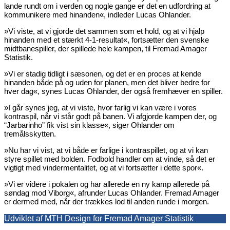
lande rundt om i verden og nogle gange er det en udfordring at
kommunikere med hinanden«, indleder Lucas Ohlander.
»Vi viste, at vi gjorde det sammen som et hold, og at vi hjalp
hinanden med et stærkt 4-1-resultat«, fortsætter den svenske
midtbanespiller, der spillede hele kampen, til Fremad Amager
Statistik.
»Vi er stadig tidligt i sæsonen, og det er en proces at kende
hinanden både på og uden for planen, men det bliver bedre for
hver dag«, synes Lucas Ohlander, der også fremhæver en spiller.
»I går synes jeg, at vi viste, hvor farlig vi kan være i vores
kontraspil, når vi står godt på banen. Vi afgjorde kampen der, og
“Jarbarinho” fik vist sin klasse«, siger Ohlander om
tremålsskytten.
»Nu har vi vist, at vi både er farlige i kontraspillet, og at vi kan
styre spillet med bolden. Fodbold handler om at vinde, så det er
vigtigt med vindermentalitet, og at vi fortsætter i dette spor«.
»Vi er videre i pokalen og har allerede en ny kamp allerede på
søndag mod Viborg«, afrunder Lucas Ohlander. Fremad Amager
er dermed med, når der trækkes lod til anden runde i morgen.
Udviklet af MTH Design for Fremad Amager Statistik