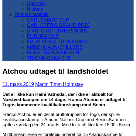
Gallerier
Historie
Diverse statistik
CARLSBERG CUP
CARLSBERG GRAND PRIX
DIVISIONSTURNERINGEN
EUROPA CUP
KBUS POKALTURNERING
KØBENHAVN-SPILLERE
POKALTURNERINGEN
TRÆNINGSKAMPE
Atchou udtaget til landsholdet
11. marts 2019
Martin Timm Holmstav
Det er ikke kun Heini Vatnsdal, der ikke er aktuelt for
Næstved-kampen om 14 dage. Franco Atchou er udtaget til
Togos kommende kvalifikationskamp mod Benin.
Franco Atchou er en del af bruttotruppen for Togo, der spiller
kvalifikationskamp til African Nations Cup mod Benin. Kampen
spilles søndag den 24. marts. Med kick-off klokken 16.00 i Benin.
Midtbanespilleren er foreløbig noteret for 15 A-landskampe for