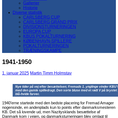
Gallerier
Historie
Diverse statistik
CARLSBERG CUP
CARLSBERG GRAND PRIX
DIVISIONSTURNERINGEN
EUROPA CUP
KBUS POKALTURNERING
KØBENHAVN-SPILLERE
POKALTURNERINGEN
TRÆNINGSKAMPE
1941-1950
1. januar 2025
Martin Timm Holmstav
Nye tider på vej efter besættelsen; Fremads 1. ynglinge vinder KBU’s
med den gamle spilledragt. Den sorte bluse med et rødt V på brystet 
blå-hvide farver.
1940’erne startede med den bedste placering for Fremad Amager
nogensinde, en andenplads kun to points efter danmarksmesteren
KB. Det så lovende ud, men Nazitysklands besættelse af
Danmark kom i vejen, og danmarksturneringen blev omlagt til