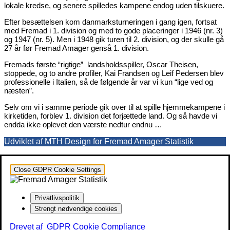
lokale kredse, og senere spilledes kampene endog uden tilskuere.
Efter besættelsen kom danmarksturneringen i gang igen, fortsat
med Fremad i 1. division og med to gode placeringer i 1946 (nr. 3)
og 1947 (nr. 5). Men i 1948 gik turen til 2. division, og der skulle gå
27 år før Fremad Amager genså 1. division.
Fremads første “rigtige” landsholdsspiller, Oscar Theisen,
stoppede, og to andre profiler, Kai Frandsen og Leif Pedersen blev
professionelle i Italien, så de følgende år var vi kun “lige ved og
næsten”.
Selv om vi i samme periode gik over til at spille hjemmekampene i
kirketiden, forblev 1. division det forjættede land. Og så havde vi
endda ikke oplevet den værste nedtur endnu …
Udviklet af MTH Design for Fremad Amager Statistik
Close GDPR Cookie Settings
Privatlivspolitik
Strengt nødvendige cookies
Drevet af
GDPR Cookie Compliance