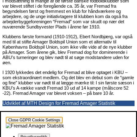
I modsætning til mange af de første danske fodboldklubber som
var blevet stiftet i de foregående ca. 35 år, var Fremad fra
begyndelsen først og fremmest en klub for håndværkere og
arbejdere, og de unge initiativtagere til klubben kom da også fra
arbejderbyggeforeningen “Fremad” som var skudt op nær det
nuværende Sundbyvester Plads i årene før 1910.
Klubbens første formand (1910-1912), Ebert Nordbjærg, var også
med til at stifte Amager Boldspil Union som et alternativ til
Københavns Boldspil Union, som ikke ville vide af de nye klubber
på Amager. Som årene gik, blev Fremad dog for dominerende i
ABU’s turneringer og blev nødt til at søge modstandere uden for
øen.
I 1920 lykkedes det endelig for Fremad at blive optaget i KBU –
som ekstraordinært medlem. Og det blev en debut som de “gamle
og fine” klubber var nødt til at lægge mærke til: I sin første sæson i
KBU’s A-række vandt Fremad 10 ud af 14 kampe (målscore 52
-22). Fremad Amager var blevet voksen – på bare 10 år.
Udviklet af MTH Design for Fremad Amager Statistik
Close GDPR Cookie Settings
Privatlivspolitik