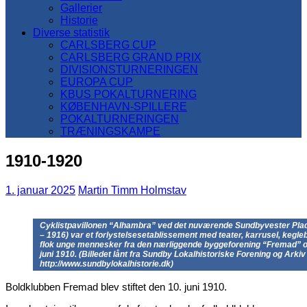
Gallerier
Historie
Diverse statistik
CARLSBERG CUP
CARLSBERG GRAND PRIX
DIVISIONSTURNERINGEN
EUROPA CUP
KBUS POKALTURNERING
KØBENHAVN-SPILLERE
POKALTURNERINGEN
TRÆNINGSKAMPE
1910-1920
1. januar 2025
Martin Timm Holmstav
Cyklistpavillonen “Alhambra” ved det nuværende Sundbyvester Pla
– 1916) var et forlystelsesetablissement med teater, karrusel, kegl
flok unge mennesker fra den nærliggende byggeforening “Fremad” o
juni 1910. (Billedet lånt fra Sundby Lokalhistoriske Forening og Arkiv
http://www.sundbylokalhistorie.dk)
Boldklubben Fremad blev stiftet den 10. juni 1910.