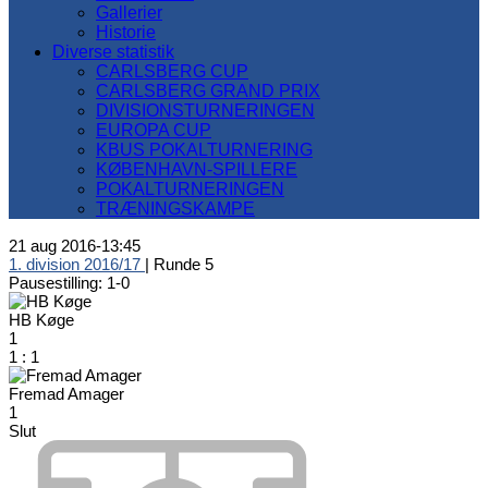
Gallerier
Historie
Diverse statistik
CARLSBERG CUP
CARLSBERG GRAND PRIX
DIVISIONSTURNERINGEN
EUROPA CUP
KBUS POKALTURNERING
KØBENHAVN-SPILLERE
POKALTURNERINGEN
TRÆNINGSKAMPE
21 aug 2016
-
13:45
1. division 2016/17
| Runde 5
Pausestilling: 1-0
HB Køge
1
1
:
1
Fremad Amager
1
Slut