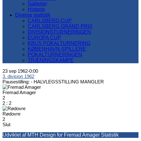
Gallerier
Historie
Diverse statistik
CARLSBERG CUP
CARLSBERG GRAND PRIX
DIVISIONSTURNERINGEN
EUROPA CUP
KBUS POKALTURNERING
KØBENHAVN-SPILLERE
POKALTURNERINGEN
TRÆNINGSKAMPE
23 sep 1962
-
0:00
3. division 1962
Pausestilling: -
HALVLEGSSTILLING MANGLER
Fremad Amager
2
2
:
2
Rødovre
2
Slut
Udviklet af MTH Design for Fremad Amager Statistik