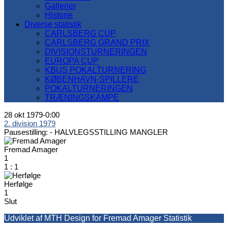
Gallerier
Historie
Diverse statistik
CARLSBERG CUP
CARLSBERG GRAND PRIX
DIVISIONSTURNERINGEN
EUROPA CUP
KBUS POKALTURNERING
KØBENHAVN-SPILLERE
POKALTURNERINGEN
TRÆNINGSKAMPE
28 okt 1979
-
0:00
2. division 1979
Pausestilling: -
HALVLEGSSTILLING MANGLER
Fremad Amager
1
1
:
1
Herfølge
1
Slut
Udviklet af MTH Design for Fremad Amager Statistik